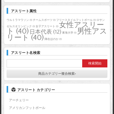
アスリート属性
ウルトラマラソン
(1)
チームスポーツ
(1)
フリースタイルフットボール
(1)
ロサン
女性アスリー
ゼルスオリンピック
(1)
女子アスリート
(1)
ト
(40)
男性アス
日本代表
(12)
東海大学
(1)
リート
(40)
陣在ほのか
(1)
アスリート名検索
商品カテゴリー複合検索>
アスリート カテゴリー
アーチェリー
アメリカンフットボール