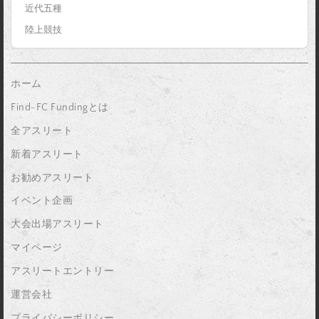
近代五種
陸上競技
ホーム
Find-FC Fundingとは
全アスリート
新着アスリート
お勧めアスリート
イベント企画
大会出場アスリート
マイページ
アスリートエントリー
運営会社
プライバシーポリシー