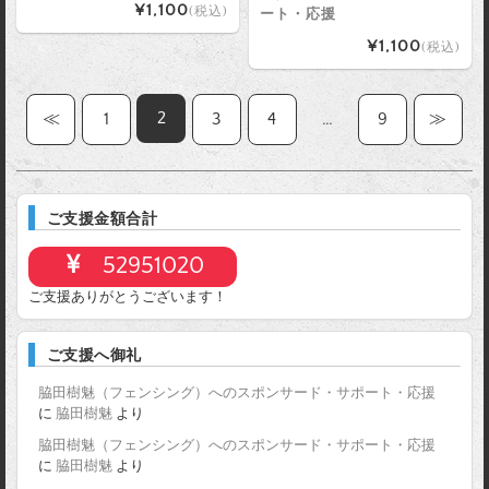
¥1,100
(税込)
ート・応援
¥1,100
(税込)
2
≪
1
3
4
…
9
≫
ご支援金額合計
52951020
ご支援ありがとうございます！
ご支援へ御礼
脇田樹魅（フェンシング）へのスポンサード・サポート・応援
に
脇田樹魅
より
脇田樹魅（フェンシング）へのスポンサード・サポート・応援
に
脇田樹魅
より