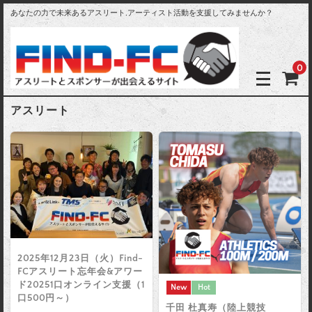
あなたの力で未来あるアスリート,アーティスト活動を支援してみませんか？
0
アスリート
2025年12月23日（火）Find-
FCアスリート忘年会&アワー
ド20251口オンライン支援（1
New
Hot
口500円～）
千田 杜真寿（陸上競技