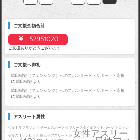
ご支援金額合計
52951020
ご支援ありがとうございます！
ご支援へ御礼
脇田樹魅（フェンシング）へのスポンサード・サポート・応援
に
脇田樹魅
より
脇田樹魅（フェンシング）へのスポンサード・サポート・応援
に
脇田樹魅
より
アスリート属性
ウルトラマラソン
(1)
チームスポーツ
(1)
フリースタイルフットボール
(1)
ロサン
女性アスリー
ゼルスオリンピック
(1)
女子アスリート
(1)