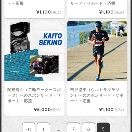
ト・応援
サード・サポート・応援
¥1,100
¥1,100
(税込)
(税込)
関野海斗（二輪モータースポ
吉沢協平（ウルトラマラソ
ーツ）へのスポンサード・サ
ン）へのスポンサード・サポ
ポート・応援
ート・応援
¥5,000
¥1,100
(税込)
(税込)
9
≪
1
…
7
8