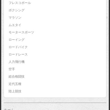
フレスコボール
ボクシング
マラソン
ムエタイ
モータースポーツ
ローイング
ロードバイク
ロードレース
人力飛行機
空手
総合格闘技
近代五種
陸上競技
ホーム