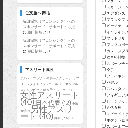
マラソン
スキージャ
ご支援へ御礼
チアダンス
フラッグフ
脇田樹魅（フェンシング）への
ビーチテニ
スポンサード・サポート・応援
インライン
に
脇田樹魅
より
フットサル
脇田樹魅（フェンシング）への
フレスコボ
スポンサード・サポート・応援
カヌースプ
に
脇田樹魅
より
総合格闘技
スポーツチ
アスリート属性
空手
ブレイキン
ウルトラマラソン
(1)
チームスポーツ
(1)
フ
パデル
リースタイルフットボール
(1)
ロサンゼル
スパルタン
スオリンピック
(1)
女子アスリート
(1)
女性アスリート
フィギュア
(40)
ビーチサッ
日本代表
(12)
東海
男性アスリ
近代五種
大学
(1)
スピードス
ート
(40)
陣在ほのか
(1)
ポケットビ
スポールブ