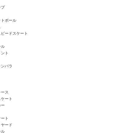
ンプ
ットボール
ス
スピードスケート
ール
リント
ャンバラ
レース
スケート
カー
ケート
リヤード
ール