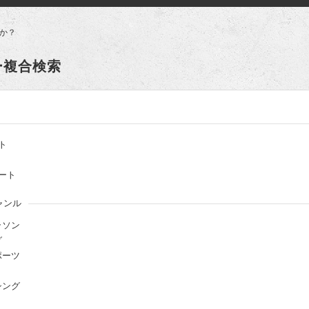
か？
ー複合検索
ト
ート
ャンル
ラソン
グ
ポーツ
シング