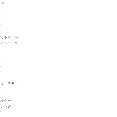
ロン
ー
ー
ー
ン
フットボール
ルランニング
ケー
ル
トリースキー
ス
ホッケー
ンシング
ン