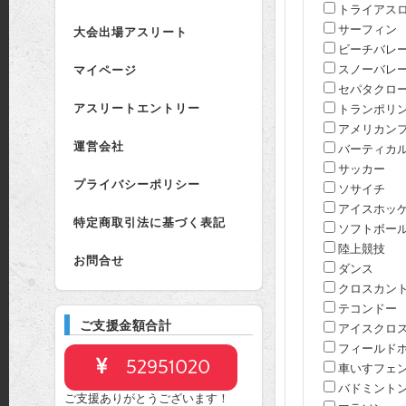
トライアス
サーフィン
大会出場アスリート
ビーチバレ
スノーバレ
マイページ
セパタクロ
アスリートエントリー
トランポリ
アメリカン
運営会社
バーティカ
サッカー
プライバシーポリシー
ソサイチ
アイスホッ
特定商取引法に基づく表記
ソフトボー
陸上競技
お問合せ
ダンス
クロスカン
テコンドー
ご支援金額合計
アイスクロ
フィールド
52951020
車いすフェ
バドミント
ご支援ありがとうございます！