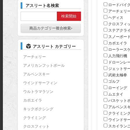
ロードバイ
アスリート名検索
アーチェリ
ヘディス
クロスフィ
商品カテゴリー複合検索>
ステアクラ
スノーボー
カポエイラ
アスリート カテゴリー
ローラース
人力飛行機
アーチェリー
ドローンレ
アメリカンフットボール
ジェットサ
アルペンスキー
武術太極拳
ゴルフ
ウインドサーフィン
ローイング
ウルトラマラソン
ムエタイ
カポエイラ
バスケット
アルペンス
キックボクシング
クライミン
クライミング
ウインドサ
スカイラン
クロスフィット