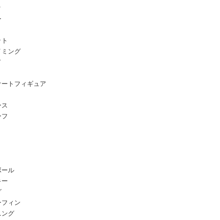
ク
ー
ット
イミング
ド
ケートフィギュア
ース
ーフ
ボール
キー
グ
ーフィン
ニング