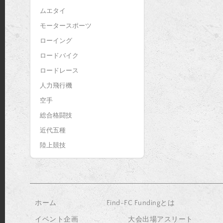
ムエタイ
モータースポーツ
ローイング
ロードバイク
ロードレース
人力飛行機
空手
総合格闘技
近代五種
陸上競技
ホーム
Find-FC Fundingとは
イベント企画
大会出場アスリート