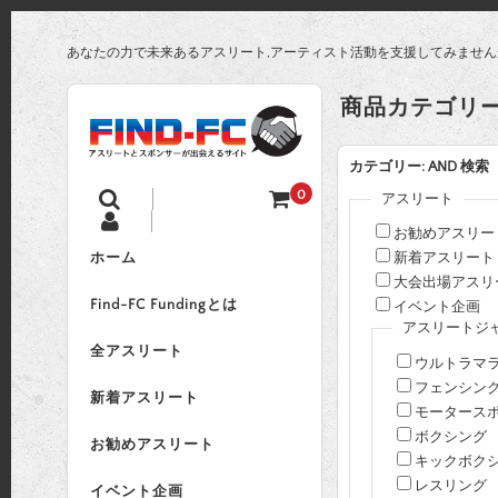
あなたの力で未来あるアスリート,アーティスト活動を支援してみません
商品カテゴリ
カテゴリー: AND 検索
0
アスリート
お勧めアスリー
新着アスリート
ホーム
大会出場アスリ
Find-FC Fundingとは
イベント企画
アスリートジ
全アスリート
ウルトラマ
フェンシン
新着アスリート
モータース
ボクシング
お勧めアスリート
キックボク
レスリング
イベント企画