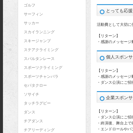
ゴルフ
とっても応援プ
サーフィン
サッカー
活動費として大切に
スカイランニング
【リターン】
スキージャンプ
・感謝のメッセージ
ステアクライミング
個人スポンサー
スパルタンレース
スポーツクライミング
【リターン】
・感謝のメッセージ
スポーツチャンバラ
・ダンス公演にご招
セパタクロー
ソサイチ
企業スポンサー
タッチラグビー
【リターン】
ダンス
・ダンス公演にご招
チアダンス
・終演後、舞台上で
・エンドロールやパ
チアリーディング