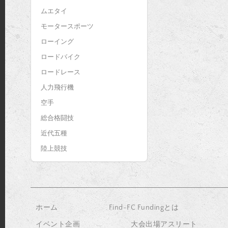
ムエタイ
モータースポーツ
ローイング
ロードバイク
ロードレース
人力飛行機
空手
総合格闘技
近代五種
陸上競技
ホーム
Find-FC Fundingとは
イベント企画
大会出場アスリート