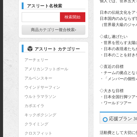
個人では、世界五大
アスリート名検索
日本の伝統文化をア
日本国内のみならず
（世界最大級のジャパン
商品カテゴリー複合検索>
◇成し遂げたい
・世界を照らす太陽
・日本の表現者たち
アスリート カテゴリー
・日本のことを好き
アーチェリー
◇直近の目標
アメリカンフットボール
・チームの拠点とな
アルペンスキー
・「メンバーの個性
ウインドサーフィン
◇大きな目標
ウルトラマラソン
・日本全国行脚ツア
・ワールドツアー
カポエイラ
キックボクシング
応援プラン 3
クライミング
活動費として大切に
クロスフィット