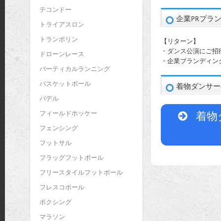
テコンドー
企業PRプラン 
トライアスロン
トランポリン
【リターン】
・ダンス公演にご招
ドローンレース
・企業ブランディン
バーティカルランニング
バスケットボール
着物ダンサー
パデル
フィールドホッケー
着物
フェンシング
フットサル
フラッグフットボール
フリースタイルフットボール
フレスコボール
ボクシング
マラソン