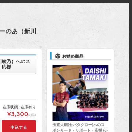
ーのあ（新川
お勧め商品
川綾乃）へのス
・応援
在庫状態 : 在庫有り
¥3,300
(税込)
玉置大嗣(セパタクロー)へのス
ポンサード・サポート・応援 (d-