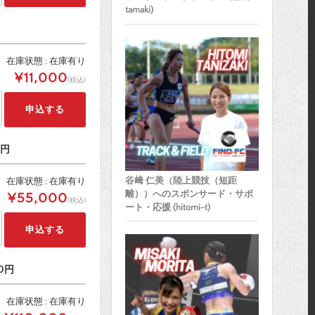
tamaki)
在庫状態 : 在庫有り
¥11,000
(税込)
0円
谷﨑 仁美（陸上競技（短距
在庫状態 : 在庫有り
離））へのスポンサード・サポ
¥55,000
(税込)
ート・応援 (hitomi-t)
0円
在庫状態 : 在庫有り