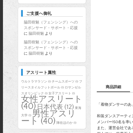
ご支援へ御礼
脇田樹魅（フェンシング）への
スポンサード・サポート・応援
に
脇田樹魅
より
脇田樹魅（フェンシング）への
スポンサード・サポート・応援
に
脇田樹魅
より
アスリート属性
ウルトラマラソン
(1)
チームスポーツ
(1)
フ
商品詳細
リースタイルフットボール
(1)
ロサンゼル
スオリンピック
(1)
女子アスリート
(1)
女性アスリート
(40)
「着物ダンサーのあ
日本代表
(12)
東海
男性アスリ
大学
(1)
和装ダンスアーティスト
ート
(40)
メンバー150名を率
陣在ほのか
(1)
また、運営会社である株