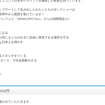
ミスコンで日本準グランプリを獲得した経歴も持っています。
ップデートして生み出したわたしたちのダンスショーは
世界中から賞賛を受けています！
フェス「JAPAN EXPO Paris」からの招聘歴あり）
になる
が何にもとらわれずに自由に表現できる場所を守る
な日本人を増やす
るスタジオをつくる
×ダンス」で社会貢献をする
ー
000円
使わせていただきます。