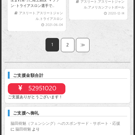
生まれ育った陸上競技･マラソ
アスリート
,
アスリートジャン
ン･トライアスロン選手で…
ル
,
アメリカンフットボール
アスリート
,
アスリートジャン
2020-12-14
ル
,
トライアスロン
2021-06-04
1
2
≫
ご支援金額合計
52951020
ご支援ありがとうございます！
ご支援へ御礼
脇田樹魅（フェンシング）へのスポンサード・サポート・応援
に
脇田樹魅
より