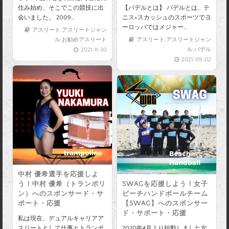
住み始め、そこでこの競技に出
【パデルとは】 パデルとは、テ
会いました。 2009…
ニス×スカッシュのスポーツでヨ
ーロッパではメジャー…
アスリート
,
アスリートジャン
ル
,
お勧めアスリート
アスリート
,
アスリートジャン
ル
,
パデル
2021-11-30
2021-09-02
中村 優希選手を応援しよ
う！中村 優希（トランポリ
SWAGを応援しよう！女子
ン）へのスポンサード・サ
ビーチハンドボールチーム
ポート・応援
【SWAG】へのスポンサー
ド・サポート・応援
私は現在、デュアルキャリアア
スリートとして仕事とトランポ
2020年4月より始動しました女