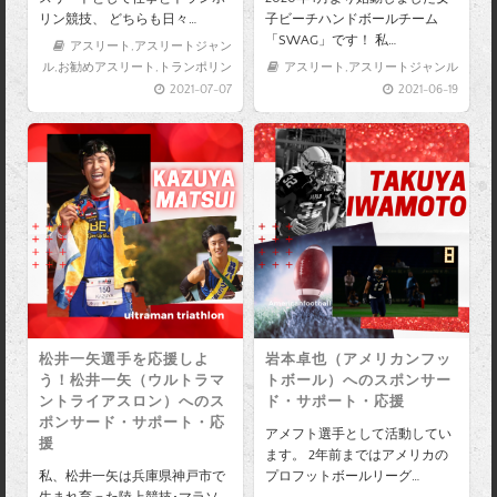
リン競技、 どちらも日々…
子ビーチハンドボールチーム
「SWAG」です！ 私…
アスリート
,
アスリートジャン
ル
,
お勧めアスリート
,
トランポリン
アスリート
,
アスリートジャンル
2021-07-07
2021-06-19
松井一矢選手を応援しよ
岩本卓也（アメリカンフッ
う！松井一矢（ウルトラマ
トボール）へのスポンサー
ントライアスロン）へのス
ド・サポート・応援
ポンサード・サポート・応
アメフト選手として活動してい
援
ます。 2年前まではアメリカの
私、松井一矢は兵庫県神戸市で
プロフットボールリーグ…