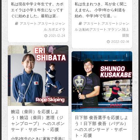
私は現在中学２年生です。カポ
私は生まれつき、耳が全く聞こ
エイラは小学１年生になってす
えません。 小学1年から剣道を
ぐに始めました。最初は楽…
始め、中学3年で引退。…
アスリート
,
アスリートジャン
アスリート
,
アスリートジャン
ル
,
カポエイラ
ル
,
お勧めアスリート
,
マラソン
,
陸上
競技
2021-12-24
2022-02-14
饒辺（柴田）を応援しよ
う！饒辺（柴田）恵理（ジ
日下部 俊吾選手を応援しよ
ャンプロープ） へのスポン
う！日下部 俊吾（パデル）
サード・サポート・応援
へのスポンサード・サポー
ト・応援
小学2年生のときに家族で香港に