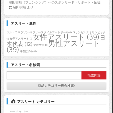
脇田樹魅（フェンシング）へのスポンサード・サポート・応援
に
脇田樹魅
より
アスリート属性
ウルトラマラソン
(1)
フリースタイルフットボール
(1)
ロサンゼルスオリンピック
女性アスリート
(39)
日
(1)
女子アスリート
(1)
男性アスリート
本代表
(12)
東海大学
(1)
(39)
陣在ほのか
(1)
アスリート名検索
商品カテゴリー複合検索>
アスリート カテゴリー
アーチェリー