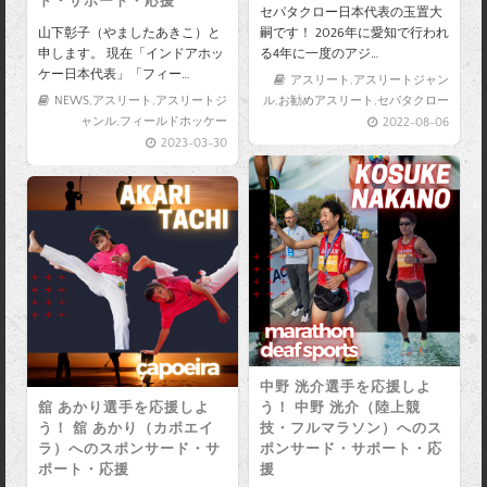
ド・サポート・応援
セパタクロー日本代表の玉置大
山下彰子（やましたあきこ）と
嗣です！ 2026年に愛知で行われ
申します。 現在「インドアホッ
る4年に一度のアジ…
ケー日本代表」「フィー…
アスリート
,
アスリートジャン
NEWS
,
アスリート
,
アスリートジ
ル
,
お勧めアスリート
,
セパタクロー
ャンル
,
フィールドホッケー
2022-08-06
2023-03-30
中野 洸介選手を応援しよ
舘 あかり選手を応援しよ
う！ 中野 洸介（陸上競
う！ 舘 あかり（カポエイ
技・フルマラソン）へのス
ラ）へのスポンサード・サ
ポンサード・サポート・応
ポート・応援
援