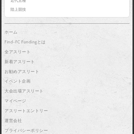
近代五種
陸上競技
ホーム
Find-FC Fundingとは
全アスリート
新着アスリート
お勧めアスリート
イベント企画
大会出場アスリート
マイページ
アスリートエントリー
運営会社
プライバシーポリシー