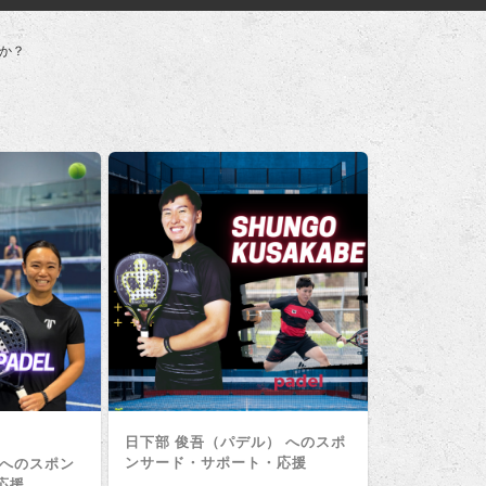
か？
日下部 俊吾（パデル） へのスポ
ンサード・サポート・応援
）へのスポン
応援