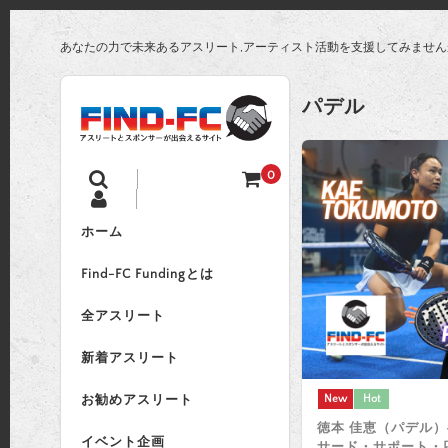
あなたの力で未来あるアスリート,アーティスト活動を支援してみません
パデル
0
ホーム
Find-FC Fundingとは
全アスリート
新着アスリート
New
Hot
お勧めアスリート
徳本 佳恵（パデル
イベント企画
サード・サポート・