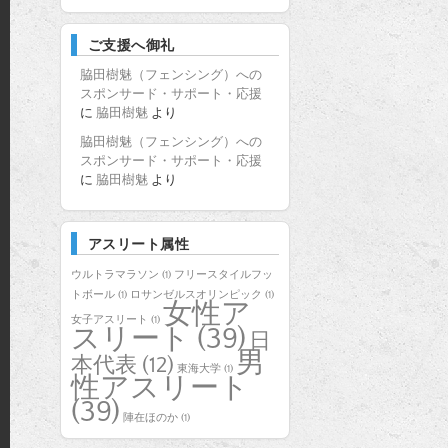
ご支援へ御礼
脇田樹魅（フェンシング）への
スポンサード・サポート・応援
に
脇田樹魅
より
脇田樹魅（フェンシング）への
スポンサード・サポート・応援
に
脇田樹魅
より
アスリート属性
ウルトラマラソン
(1)
フリースタイルフッ
トボール
(1)
ロサンゼルスオリンピック
(1)
女性ア
女子アスリート
(1)
スリート
(39)
日
男
本代表
(12)
東海大学
(1)
性アスリート
(39)
陣在ほのか
(1)