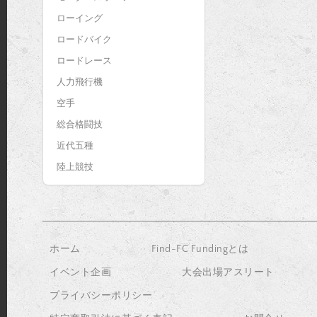
ローイング
ロードバイク
ロードレース
人力飛行機
空手
総合格闘技
近代五種
陸上競技
ホーム
Find-FC Fundingとは
イベント企画
大会出場アスリート
プライバシーポリシー