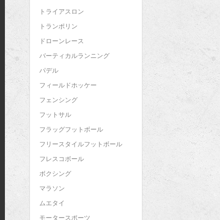
トライアスロン
トランポリン
ドローンレース
バーティカルランニング
パデル
フィールドホッケー
フェンシング
フットサル
フラッグフットボール
フリースタイルフットボール
フレスコボール
ボクシング
マラソン
ムエタイ
モータースポーツ