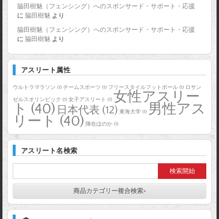
脇田樹魅（フェンシング）へのスポンサード・サポート・応援
に
脇田樹魅
より
脇田樹魅（フェンシング）へのスポンサード・サポート・応援
に
脇田樹魅
より
アスリート属性
ウルトラマラソン
(1)
チームスポーツ
(1)
フリースタイルフットボール
(1)
ロサン
女性アスリー
ゼルスオリンピック
(1)
女子アスリート
(1)
ト
(40)
男性アス
日本代表
(12)
東海大学
(1)
リート
(40)
陣在ほのか
(1)
アスリート名検索
商品カテゴリー複合検索>