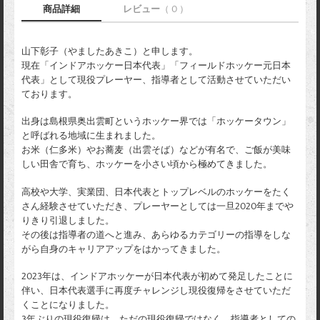
商品詳細
レビュー
（ 0 ）
山下彰子（やましたあきこ）と申します。
現在「インドアホッケー日本代表」「フィールドホッケー元日本
代表」として現役プレーヤー、指導者として活動させていただい
ております。
出身は島根県奥出雲町というホッケー界では「ホッケータウン」
と呼ばれる地域に生まれました。
お米（仁多米）やお蕎麦（出雲そば）などが有名で、ご飯が美味
しい田舎で育ち、ホッケーを小さい頃から極めてきました。
高校や大学、実業団、日本代表とトップレベルのホッケーをたく
さん経験させていただき、プレーヤーとしては一旦2020年までや
りきり引退しました。
その後は指導者の道へと進み、あらゆるカテゴリーの指導をしな
がら自身のキャリアアップをはかってきました。
2023年は、インドアホッケーが日本代表が初めて発足したことに
伴い、日本代表選手に再度チャレンジし現役復帰をさせていただ
くことになりました。
3年ぶりの現役復帰は、ただの現役復帰ではなく、指導者としての