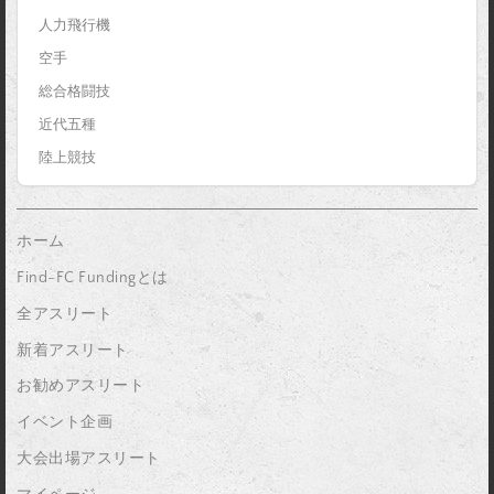
人力飛行機
空手
総合格闘技
近代五種
陸上競技
ホーム
Find-FC Fundingとは
全アスリート
新着アスリート
お勧めアスリート
イベント企画
大会出場アスリート