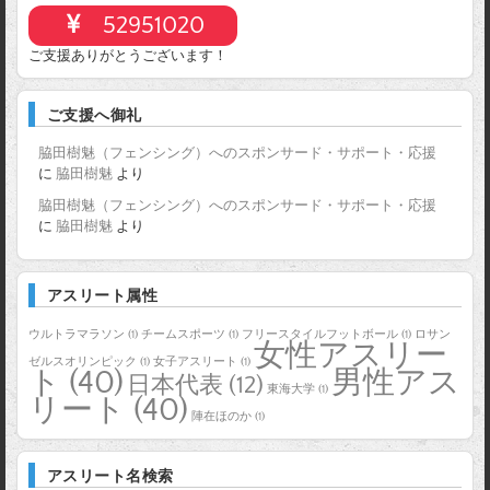
52951020
ご支援ありがとうございます！
ご支援へ御礼
脇田樹魅（フェンシング）へのスポンサード・サポート・応援
に
脇田樹魅
より
脇田樹魅（フェンシング）へのスポンサード・サポート・応援
に
脇田樹魅
より
アスリート属性
ウルトラマラソン
(1)
チームスポーツ
(1)
フリースタイルフットボール
(1)
ロサン
女性アスリー
ゼルスオリンピック
(1)
女子アスリート
(1)
ト
(40)
男性アス
日本代表
(12)
東海大学
(1)
リート
(40)
陣在ほのか
(1)
アスリート名検索