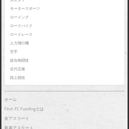
モータースポーツ
ローイング
ロードバイク
ロードレース
人力飛行機
空手
総合格闘技
近代五種
陸上競技
ホーム
Find-FC Fundingとは
全アスリート
新着アスリート