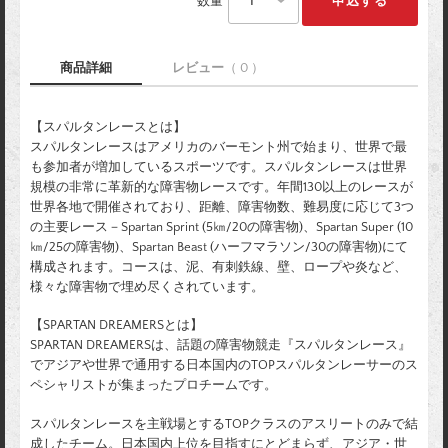
数量
商品詳細
レビュー
（ 0 ）
【スパルタンレースとは】
スパルタンレースはアメリカのバーモント州で始まり、世界で最
も参加者が増加しているスポーツです。スパルタンレースは世界
規模の非常に革新的な障害物レースです。年間130以上のレースが
世界各地で開催されており、距離、障害物数、難易度に応じて3つ
の主要レース－Spartan Sprint (5㎞/20の障害物)、Spartan Super (10
㎞/25の障害物)、Spartan Beast (ハーフマラソン/30の障害物)にて
構成されます。コースは、泥、有刺鉄線、壁、ロープや炎など、
様々な障害物で埋め尽くされています。
【SPARTAN DREAMERSとは】
SPARTAN DREAMERSは、話題の障害物競走『スパルタンレース』
でアジアや世界で通用する日本国内のTOPスパルタンレーサーのス
ペシャリストが集まったプロチームです。
スパルタンレースを主戦場とするTOPクラスのアスリートのみで結
成したチーム。日本国内上位を目指すにとどまらず、アジア・世