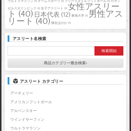
ウルトラマラソン
(1)
チームスポーツ
(1)
フリースタイルフットボール
(1)
ロサン
女性アスリー
ゼルスオリンピック
(1)
女子アスリート
(1)
ト
(40)
男性アス
日本代表
(12)
東海大学
(1)
リート
(40)
陣在ほのか
(1)
アスリート名検索
商品カテゴリー複合検索>
アスリート カテゴリー
アーチェリー
アメリカンフットボール
アルペンスキー
ウインドサーフィン
ウルトラマラソン