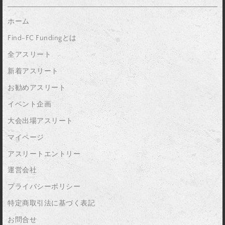
ホーム
Find-FC Fundingとは
全アスリート
新着アスリート
お勧めアスリート
イベント企画
大会出場アスリート
マイページ
アスリートエントリー
運営会社
プライバシーポリシー
特定商取引法に基づく表記
お問合せ