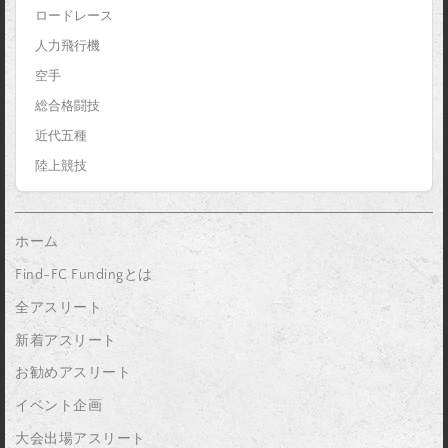
ロードレース
人力飛行機
空手
総合格闘技
近代五種
陸上競技
ホーム
Find-FC Fundingとは
全アスリート
新着アスリート
お勧めアスリート
イベント企画
大会出場アスリート