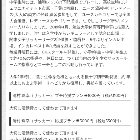
中学生時には、浦和レッズの下部組織でプレーし、高校生時にジ
ェフユナイテッド市原・千葉に移籍し、ユース(高校生) とレディー
ス(大人)の両方に登録,練習参加をして、ユースカテゴリーでは全国
大会優勝、レディースカテゴリーでは、なでしこリーグ1部のメン
バー入りをしました。2019年4月、筑波大学体育専門学群に推薦入
学しました。昨年は入学後からレギュラーとして試合に出場し、
関東女子サッカーリーグ2部優勝・1部昇格、5年ぶりインカレ出
場、インカレベスト8の成績を残すことができました。
毎週月曜日には、GKスクールを開催し、小学1年生～中学3年生ま
で約40名の指導や、休日には、つくば市内の少年少女サッカーチ
ームの指導などコーチとしての活動も行っています。
大学2年時に、選手生命を危機ともいえる後十字靭帯断裂後、約1年
以上におよぶ手術・リハビリから復帰し、再起を誓っています。
清村 珠幸（サッカー） プチ応援プラン
1000円（税込1100円）
大切に活動費として使わせて頂きます
清村 珠幸（サッカー） 応援プラン
5000円（税込5500円）
大切に活動費として使わせて頂きます
Find-FC経由でお礼のメールをさせて頂きます