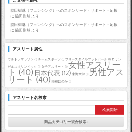
ご支援へ御礼
脇田樹魅（フェンシング）へのスポンサード・サポート・応援
に
脇田樹魅
より
脇田樹魅（フェンシング）へのスポンサード・サポート・応援
に
脇田樹魅
より
アスリート属性
ウルトラマラソン
(1)
チームスポーツ
(1)
フリースタイルフットボール
(1)
ロサン
女性アスリー
ゼルスオリンピック
(1)
女子アスリート
(1)
ト
(40)
男性アス
日本代表
(12)
東海大学
(1)
リート
(40)
陣在ほのか
(1)
アスリート名検索
商品カテゴリー複合検索>