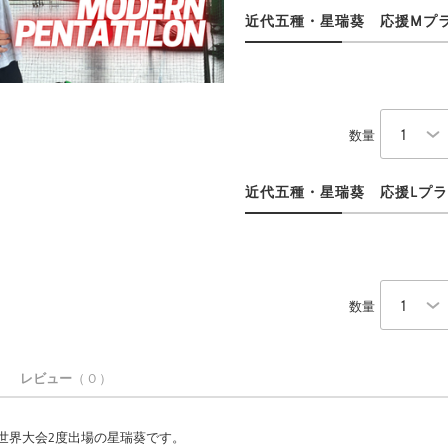
近代五種・星瑞葵 応援Mプラン
数量
近代五種・星瑞葵 応援Lプラン
数量
レビュー
（ 0 ）
、世界大会2度出場の星瑞葵です。