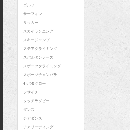
ゴルフ
サーフィン
サッカー
スカイランニング
スキージャンプ
ステアクライミング
スパルタンレース
スポーツクライミング
スポーツチャンバラ
セパタクロー
ソサイチ
タッチラグビー
ダンス
チアダンス
チアリーディング