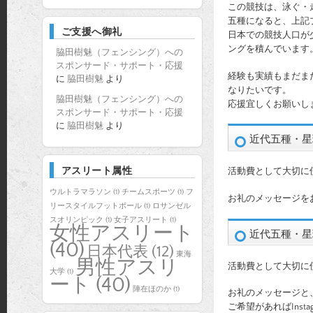
この競技は、泳ぐ・
五種になると、上記
ご支援へ御礼
日本での競技人口が
ングを積んでいます
脇田樹魅（フェンシング）への
スポンサード・サポート・応援
経験も実績もまだま
に
脇田樹魅
より
なりたいです。
脇田樹魅（フェンシング）への
応援宜しくお願いし
スポンサード・サポート・応援
に
脇田樹魅
より
近代五種・星瑞
アスリート属性
活動費として大切に
ウルトラマラソン
(1)
チームスポーツ
(1)
フ
お礼のメッセージを
リースタイルフットボール
(1)
ロサンゼル
スオリンピック
(1)
女子アスリート
(1)
女性アスリート
近代五種・星
(40)
日本代表
(12)
東海
男性アスリ
活動費として大切に
大学
(1)
ート
(40)
陣在ほのか
(1)
お礼のメッセージと
ご希望があればInst