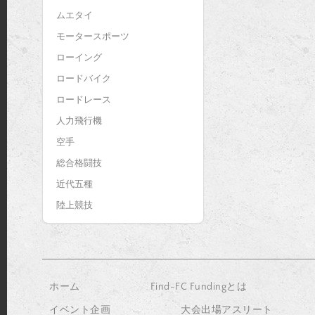
ムエタイ
モータースポーツ
ローイング
ロードバイク
ロードレース
人力飛行機
空手
総合格闘技
近代五種
陸上競技
ホーム
Find-FC Fundingとは
イベント企画
大会出場アスリート