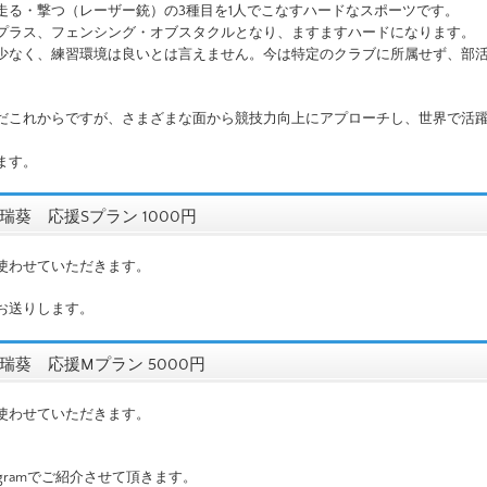
走る・撃つ（レーザー銃）の3種目を1人でこなすハードなスポーツです。
プラス、フェンシング・オブスタクルとなり、ますますハードになります。
少なく、練習環境は良いとは言えません。今は特定のクラブに所属せず、部
。
だこれからですが、さまざまな面から競技力向上にアプローチし、世界で活
ます。
葵 応援Sプラン 1000円
使わせていただきます。
お送りします。
瑞葵 応援Mプラン 5000円
使わせていただきます。
、
agramでご紹介させて頂きます。