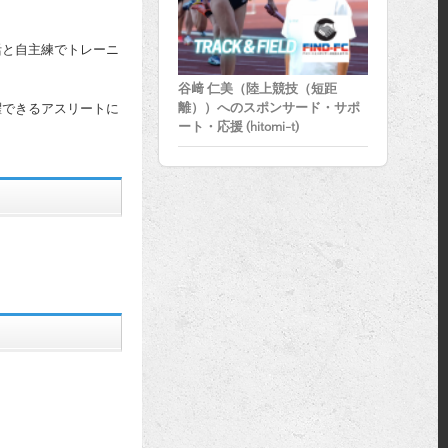
活と自主練でトレーニ
谷﨑 仁美（陸上競技（短距
離））へのスポンサード・サポ
躍できるアスリートに
ート・応援 (hitomi-t)