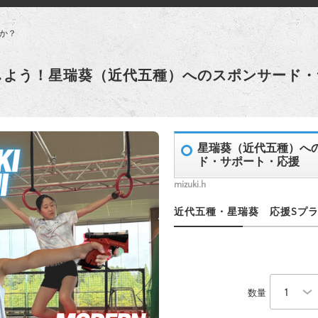
か？
しよう！星瑞葵（近代五種）へのスポンサード・
星瑞葵（近代五種）へ
ド・サポート・応援
mizuki.h
近代五種・星瑞葵 応援Sプラン
数量