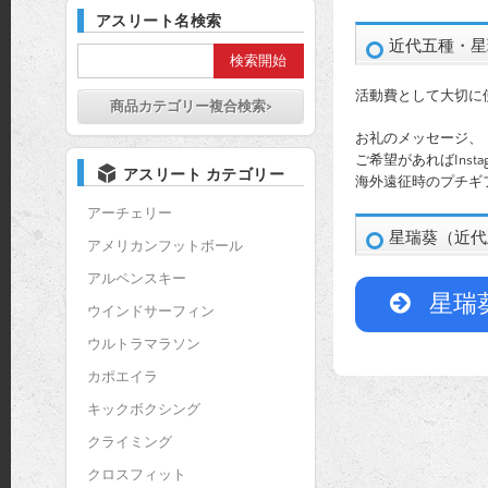
アスリート名検索
近代五種・星瑞
活動費として大切に
商品カテゴリー複合検索>
お礼のメッセージ、
ご希望があればInst
アスリート カテゴリー
海外遠征時のプチギ
アーチェリー
星瑞葵（近代
アメリカンフットボール
アルペンスキー
星瑞
ウインドサーフィン
ウルトラマラソン
カポエイラ
キックボクシング
クライミング
クロスフィット