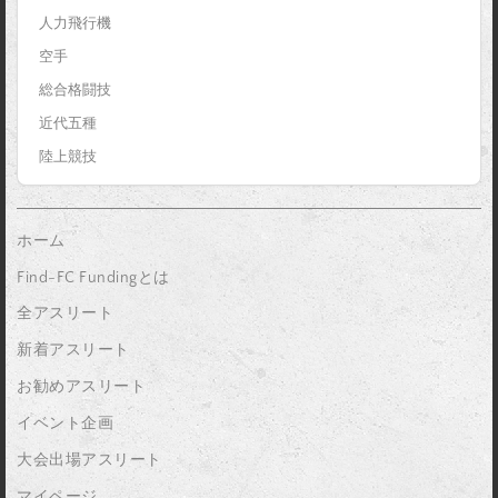
人力飛行機
空手
総合格闘技
近代五種
陸上競技
ホーム
Find-FC Fundingとは
全アスリート
新着アスリート
お勧めアスリート
イベント企画
大会出場アスリート
マイページ