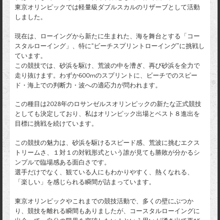
東京オリンピックでは軽量級ダブルスカルのリザーブとして活動
しました。
現在は、ローイングから新たに生まれた、海を舞台とする「コー
スタルローイング」、特に“ビーチスプリントローイング”に挑戦し
ています。
この競技では、砂浜を駆け、荒波の中を漕ぎ、再び砂浜を全力で
走り抜けます。わずか600mのスプリントに、ビーチでのスピー
ド・海上での判断力・波への適応力が問われます。
この種目は2028年のロサンゼルスオリンピックの新たな正式競技
としても決定しており、私はオリンピック出場とベスト８進出を
目標に挑戦を続けています。
この競技の魅力は、砂浜を駆けるスピード感、荒波に挑むエクス
トリームさ、１対１の対戦形式という誰が見ても勝敗が分かるシ
ンプルで臨場感ある面白さです。
選手だけでなく、観ている人にもわかりやすく、熱くなれる、
「楽しい」を感じられる瞬間が詰まっています。
東京オリンピックやこれまでの競技活動で、多くの壁にぶつか
り、競技を離れる瞬間もありましたが、コースタルローイングに