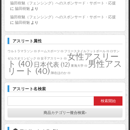
脇田樹魅（フェンシング）へのスポンサード・サポート・応援
に
脇田樹魅
より
脇田樹魅（フェンシング）へのスポンサード・サポート・応援
に
脇田樹魅
より
アスリート属性
ウルトラマラソン
(1)
チームスポーツ
(1)
フリースタイルフットボール
(1)
ロサン
女性アスリー
ゼルスオリンピック
(1)
女子アスリート
(1)
ト
(40)
男性アス
日本代表
(12)
東海大学
(1)
リート
(40)
陣在ほのか
(1)
アスリート名検索
商品カテゴリー複合検索>