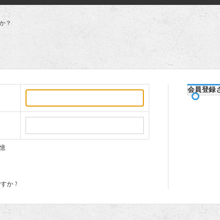
か？
会員登録
憶
か ?