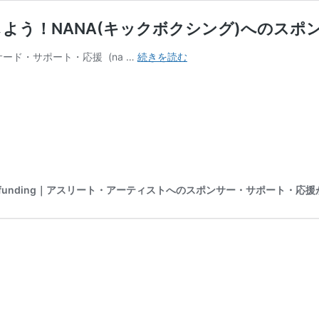
しよう！NANA(キックボクシング)へのスポ
プ
ード・サポート・応援 (na …
続きを読む
ロ
キ
ッ
ク
ボ
ク
サ
ー・
C funding｜アスリート・アーティストへのスポンサー・サポート・応
NANA
選
手
を
応
援
し
よ
う！